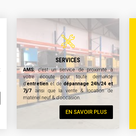
SERVICES
t
AMS
, c’est un service de proximité à
e
votre écoute pour toute demande
d’
entretien
et de
dépannage
24h/24 et
7j/7
ainsi que la vente & location de
matériel neuf & d’occasion.
EN SAVOIR PLUS